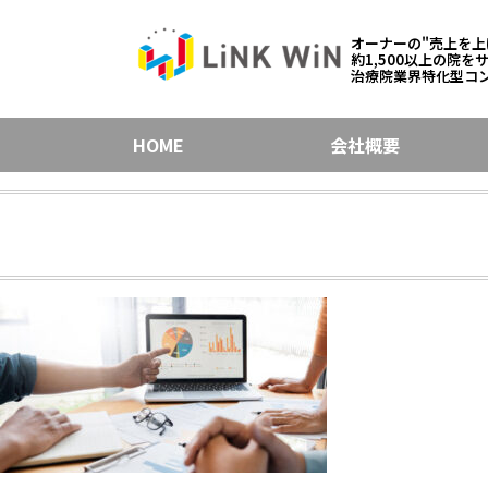
オーナーの"売上を上
約1,500以上の院を
治療院業界特化型コ
HOME
会社概要